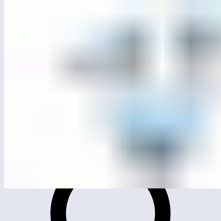
ЛГС-211
Спортивный элемент «Флап»