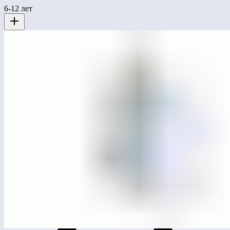
6-12 лет
ЛГК-83
Качалка на пружине «Космонавт»