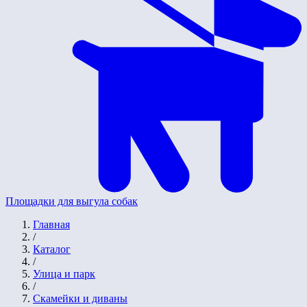
Площадки для выгула собак
Главная
/
Каталог
/
Улица и парк
/
Скамейки и диваны