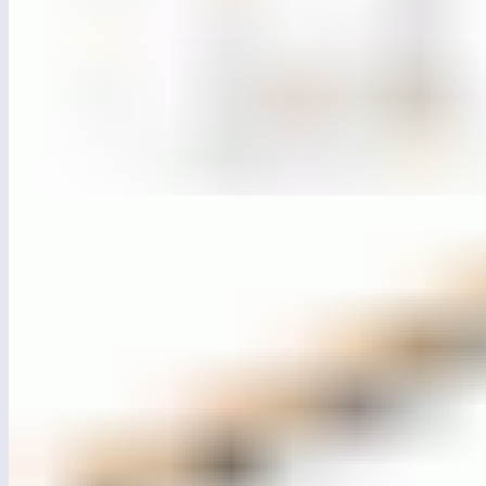
ЛГДП-780.3
Качели «Контур» лайт (подвес-сиденье) п. м.