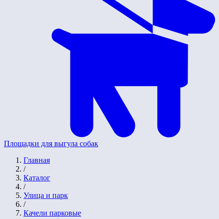
Площадки для выгула собак
Главная
/
Каталог
/
Улица и парк
/
Качели парковые