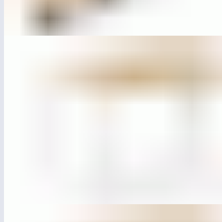
ЛГСП-77
Скамья парковая «Контур» прямая (п.м.)
ЛГДП-78.2
Пергола «Контур» лайт (п.м.)