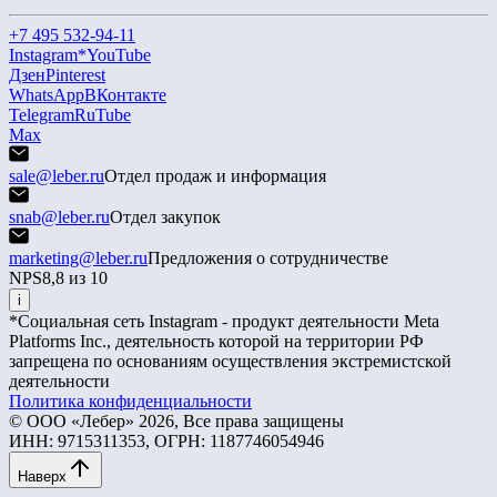
+7 495 532-94-11
Instagram*
YouTube
Дзен
Pinterest
WhatsApp
ВКонтакте
Telegram
RuTube
Max
sale@leber.ru
Отдел продаж и информация
snab@leber.ru
Отдел закупок
marketing@leber.ru
Предложения о сотрудничестве
NPS
8,8 из 10
i
*Социальная сеть Instagram - продукт деятельности Meta
Platforms Inc., деятельность которой на территории РФ
запрещена по основаниям осуществления экстремистской
деятельности
Политика конфиденциальности
© ООО «Лебер» 2026, Все права защищены
ИНН: 9715311353, ОГРН: 1187746054946
Наверх