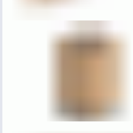
ЛГСП-77.3
Настил «Контур» для подпорной стенки (п.м.)
ЛГУД-26
Урна «Контур»