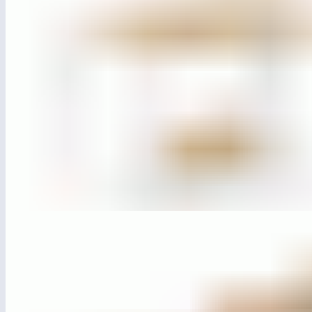
ЛГДП-780.2
Качели «Контур» лайт (подвес-диван) п. м.