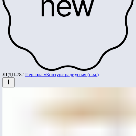
ЛГДП-78.1
Пергола «Контур» радиусная (п.м.)