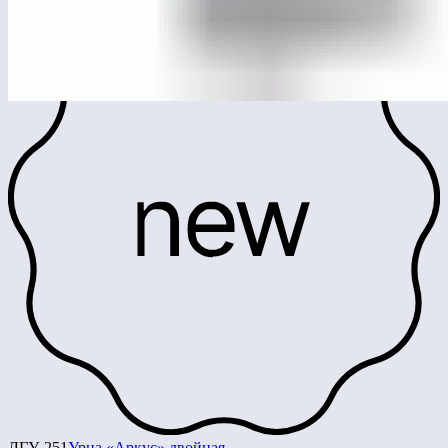
ЛГУ-251
Урна «Аркус» двойная