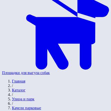
Площадки для выгула собак
Главная
/
Каталог
/
Улица и парк
/
Качели парковые