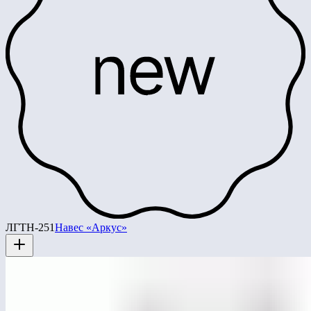
ЛГТН-251
Навес «Аркус»