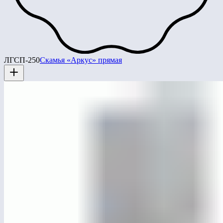
ЛГСП-250
Скамья «Аркус» прямая