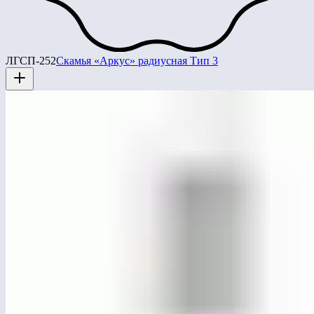
ЛГСП-252
Скамья «Аркус» радиусная Тип 3