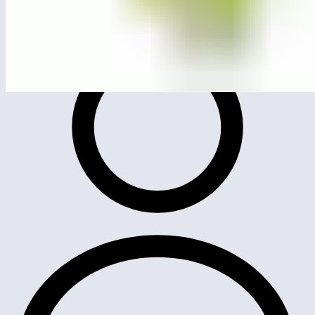
ЛГК-162
Качалка на пружине «Стрекоза»