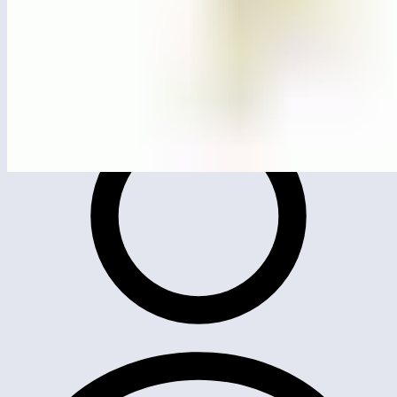
ЛГД-6.09С
Игровая панель «Наперегонки»