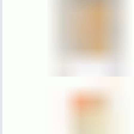
ЛГИ-05.2Н
Информационный щит с дверцей и навесом
(широкий)