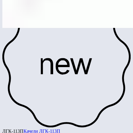
ЛГК-113П
Качели ЛГК-113П