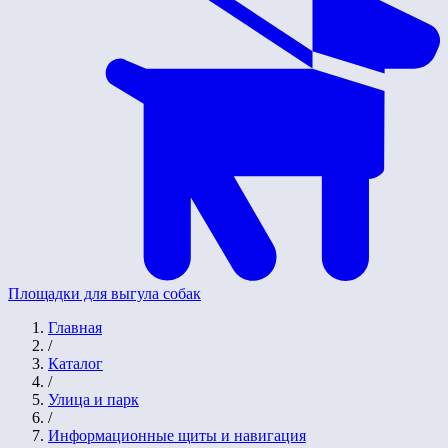
Площадки для выгула собак
Главная
/
Каталог
/
Улица и парк
/
Информационные щиты и навигация