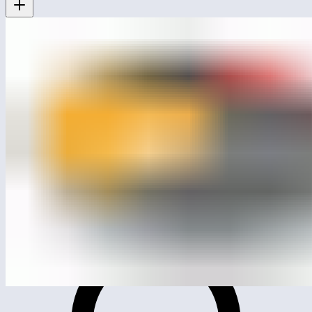
ЛГК-134
Карусель «Вращающаяся пластинка»