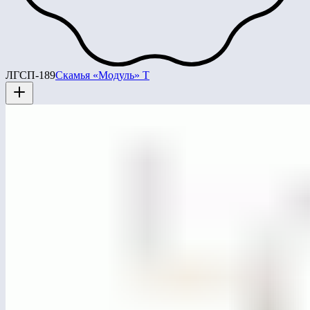
ЛГСП-189
Скамья «Модуль» Т