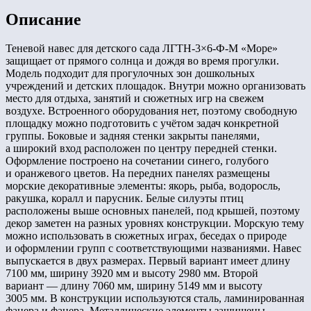
Описание
Теневой навес для детского сада ЛГТН-3×6-Ф-М «Море»
защищает от прямого солнца и дождя во время прогулки.
Модель подходит для прогулочных зон дошкольных
учреждений и детских площадок. Внутри можно организовать
место для отдыха, занятий и сюжетных игр на свежем
воздухе. Встроенного оборудования нет, поэтому свободную
площадку можно подготовить с учётом задач конкретной
группы. Боковые и задняя стенки закрыты панелями,
а широкий вход расположен по центру передней стенки.
Оформление построено на сочетании синего, голубого
и оранжевого цветов. На передних панелях размещены
морские декоративные элементы: якорь, рыба, водоросль,
ракушка, коралл и парусник. Белые силуэты птиц
расположены выше основных панелей, под крышей, поэтому
декор заметен на разных уровнях конструкции. Морскую тему
можно использовать в сюжетных играх, беседах о природе
и оформлении групп с соответствующими названиями. Навес
выпускается в двух размерах. Первый вариант имеет длину
7100 мм, ширину 3920 мм и высоту 2980 мм. Второй
вариант — длину 7060 мм, ширину 5149 мм и высоту
3005 мм. В конструкции используются сталь, ламинированная
фанера и фанера. Металлические элементы защищены