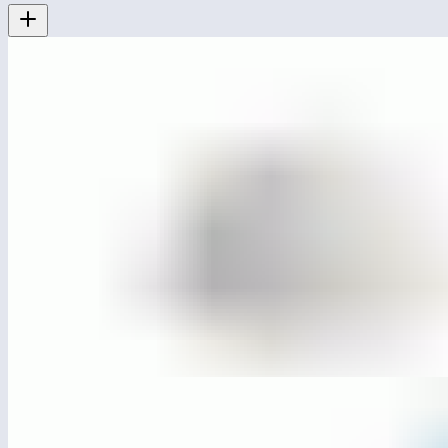
ЛГДП-93
Антипарковочная полусфера