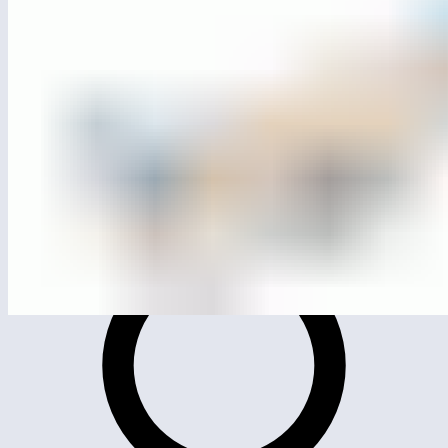
МСК-106.101
Балансир «Очки»