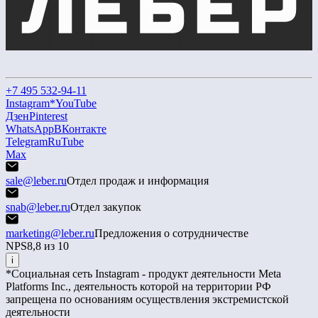
+7 495 532-94-11
Instagram*
YouTube
Дзен
Pinterest
WhatsApp
ВКонтакте
Telegram
RuTube
Max
sale@leber.ru
Отдел продаж и информация
snab@leber.ru
Отдел закупок
marketing@leber.ru
Предложения о сотрудничестве
NPS
8,8 из 10
i
*Социальная сеть Instagram - продукт деятельности Meta
Platforms Inc., деятельность которой на территории РФ
запрещена по основаниям осуществления экстремистской
деятельности