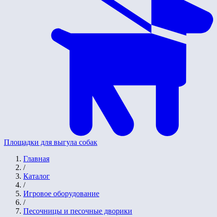
Площадки для выгула собак
Главная
/
Каталог
/
Игровое оборудование
/
Песочницы и песочные дворики