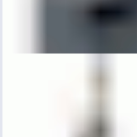
ЛГУ-20.1
Урна «Мегаполис» металл с перфорацией