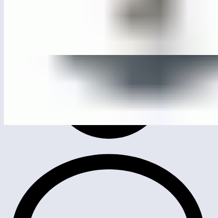
ЛГТУ-101
Жим от груди односторонний