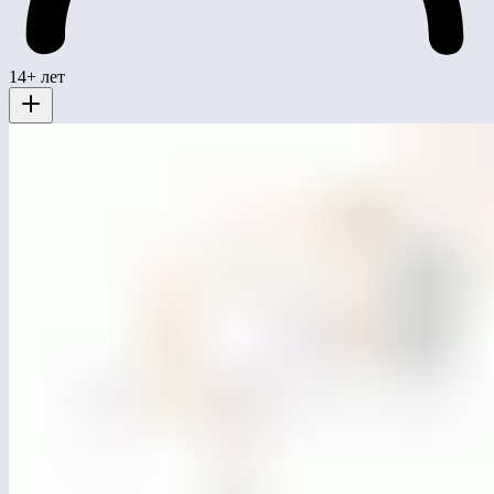
14+ лет
MG0520
Качели сдвоенные