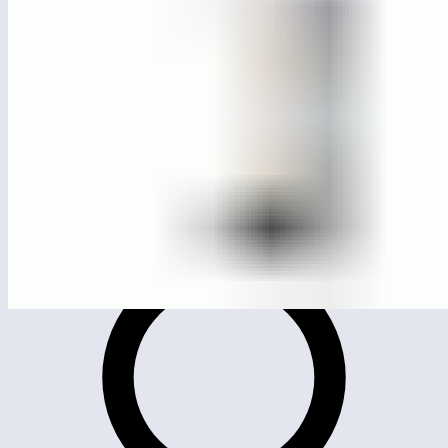
ЛГТУ-104
Тренажер для приводяще-отводящих мышц бедра
односторонний