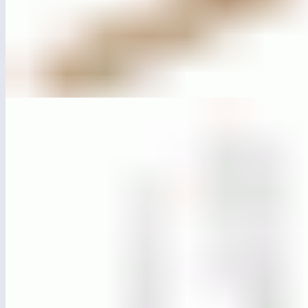
ЛГСП-82.10
Параметрическая скамья
ЛГС-204
Турник двойной