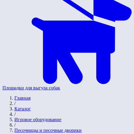
Площадки для выгула собак
Главная
/
Каталог
/
Игровое оборудование
/
Песочницы и песочные дворики