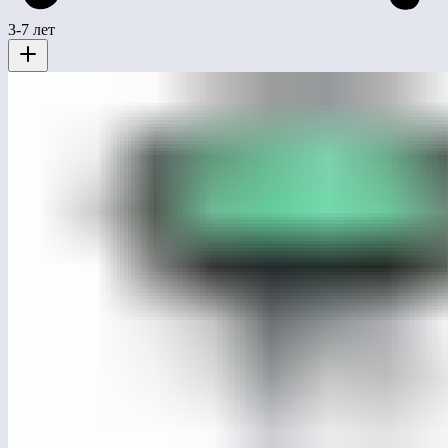
3-7 лет
ЛГК-98
Качалка на 3-х пружинах «Гнездо»