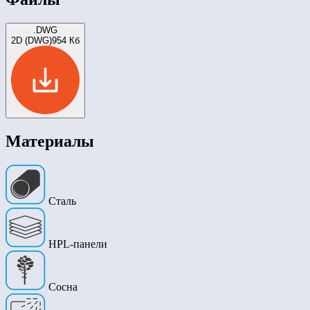
.DWG
2D (DWG)
954 Кб
Материалы
Сталь
HPL-панели
Сосна