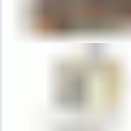
ЛГТН-30
Теневой навес 4×6м. с деревянными ламелями и П-
образной скамьей