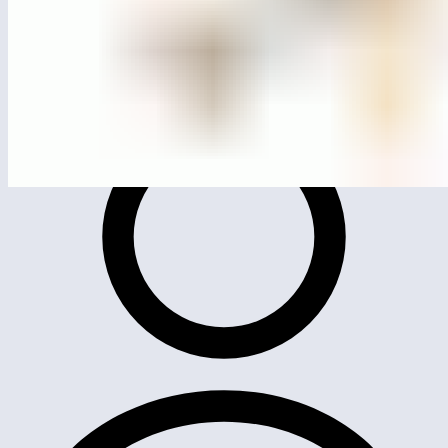
ЛГИК-15.12С
Игровой комплекс «Трион»