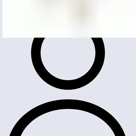
ЛГС-6.02С
Игровой модуль «Канатный мостик»