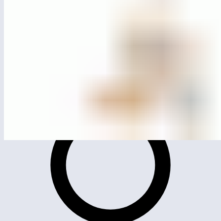
ЛГП-61.3
Игра с песком