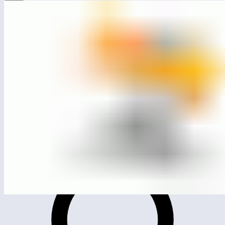
ЛГК-17
Качалка на пружине «Самолет»