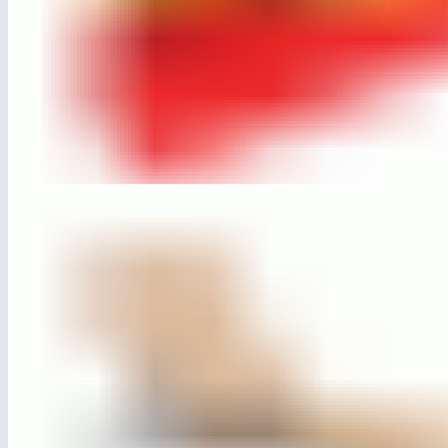
ЛГТН-Я15
Ящик для игрушек 15