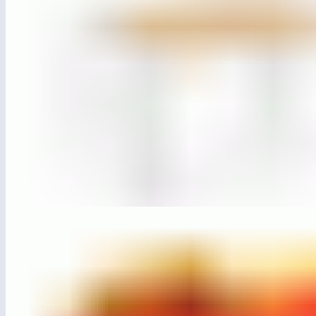
ЛГДП-78
Пергола «Контур» (п.м.)