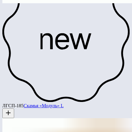
ЛГСП-185
Скамья «Модуль» L