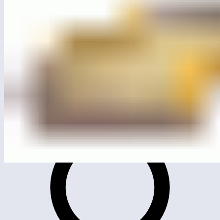
ЛГП-106
Песочница «Индейцы»