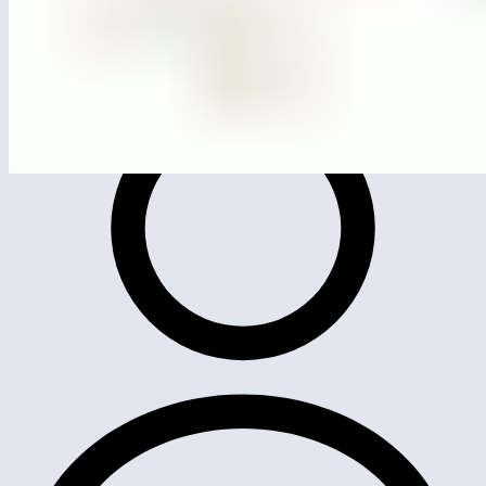
MG4511
Скамья с упорами (серия ЭКО)