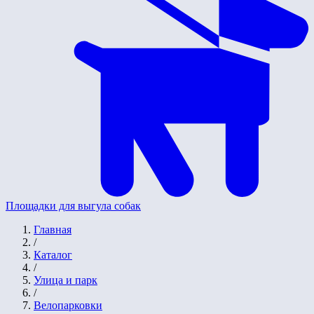
Площадки для выгула собак
Главная
/
Каталог
/
Улица и парк
/
Велопарковки