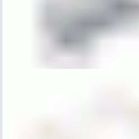
ЛГДП-73.08
Диван парковый «Базис» металл