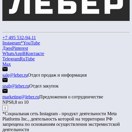
+7 495 532-94-11
Instagram*
YouTube
Дзен
Pinterest
WhatsApp
ВКонтакте
Telegram
RuTube
Max
sale@leber.ru
Отдел продаж и информация
snab@leber.ru
Отдел закупок
marketing@leber.ru
Предложения о сотрудничестве
NPS
8,8 из 10
i
*Социальная сеть Instagram - продукт деятельности Meta
Platforms Inc., деятельность которой на территории РФ
запрещена по основаниям осуществления экстремистской
деятельности