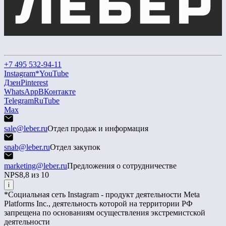
+7 495 532-94-11
Instagram*
YouTube
Дзен
Pinterest
WhatsApp
ВКонтакте
Telegram
RuTube
Max
sale@leber.ru
Отдел продаж и информация
snab@leber.ru
Отдел закупок
marketing@leber.ru
Предложения о сотрудничестве
NPS
8,8 из 10
i
*Социальная сеть Instagram - продукт деятельности Meta
Platforms Inc., деятельность которой на территории РФ
запрещена по основаниям осуществления экстремистской
деятельности