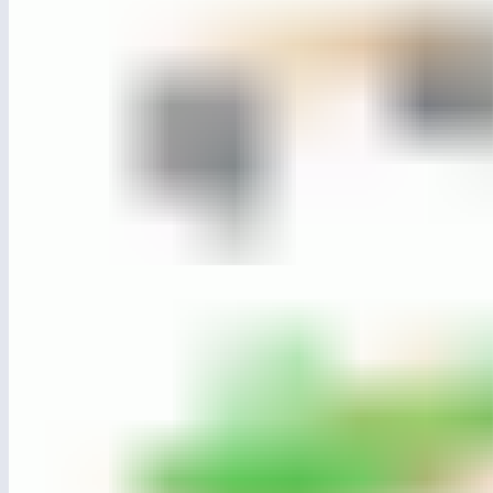
ЛГСП-80.1
Стол уличный «Лонг»