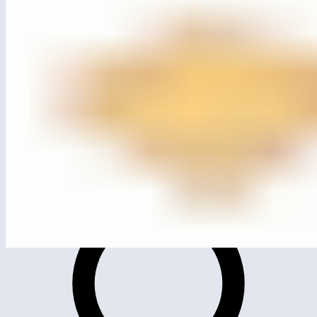
MG1105
Песочница