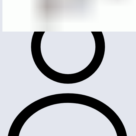
ЛГТУ-215-216
Тренажер «Воздушный ходок-Эллипс»