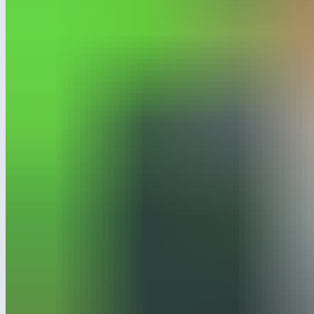
интервью в формате блиц-опроса. Всего за 2 с половиной
минуты он ответил на 8 вопросов.
Артем рассказал, как попал в профессию, отметил основные
тренды на рынке и поделился наблюдениями о том, чего
не хватает в коммуникации между заказчиком
и поставщиком.
Смотрите видео, чтобы узнать больше.