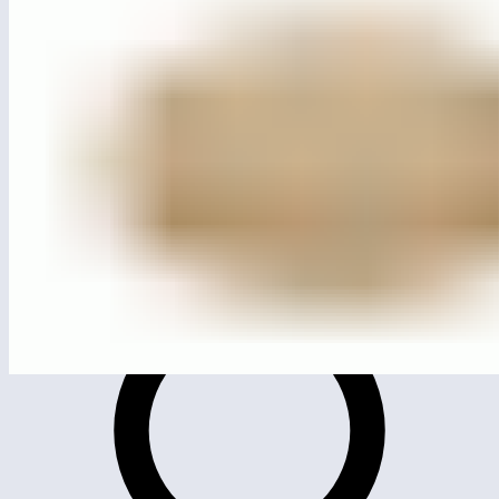
ЛГП-73
Песочница «Эко» (лиственница ø130мм)