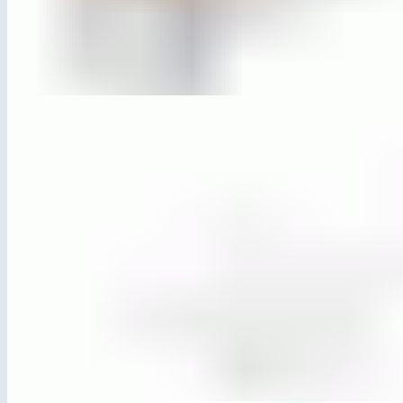
ЛГСП-18.59
Скамья без спинки «Базис»
ЛГВП-310
Велопарковка «Альфа»