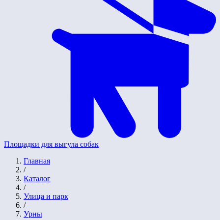
Площадки для выгула собак
Главная
/
Каталог
/
Улица и парк
/
Урны