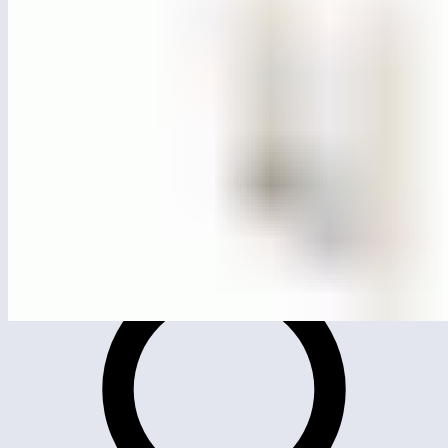
ЛГТУ-64
Тренажер «Воздушный ходок» Эко (лиственница
ø130мм, нержавеющая сталь)