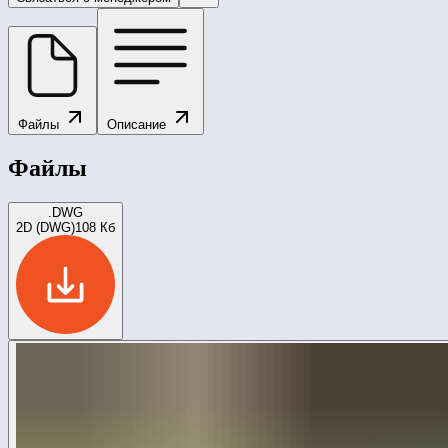
Файлы
Описание
Файлы
.DWG
2D (DWG)
108 Кб