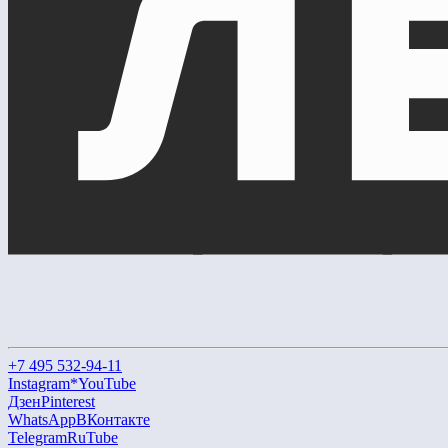
+7 495 532-94-11
Instagram*
YouTube
Дзен
Pinterest
WhatsApp
ВКонтакте
Telegram
RuTube