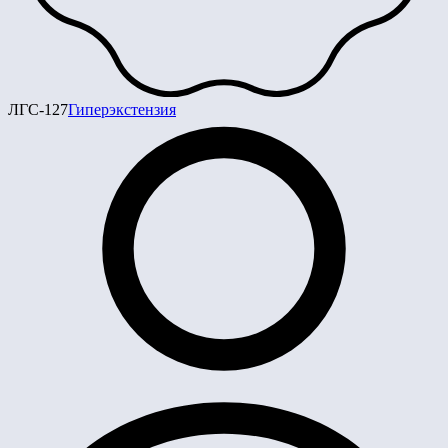
ЛГС-127
Гиперэкстензия