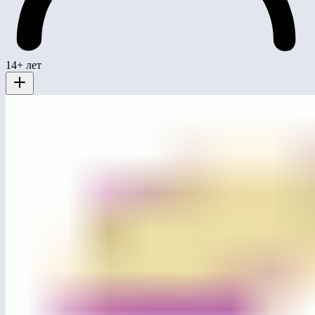
14+ лет
ЛГП-109
Песочница «Конструктивизм»