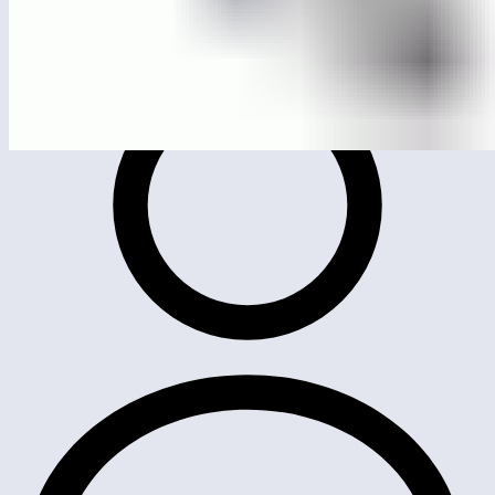
ЛГТУ-117
Жим от плеч