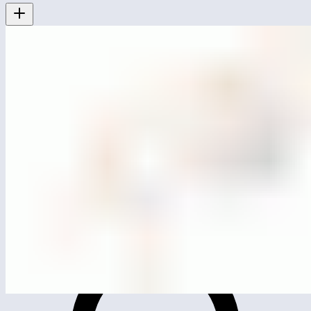
MG0518
Качели сдвоенные