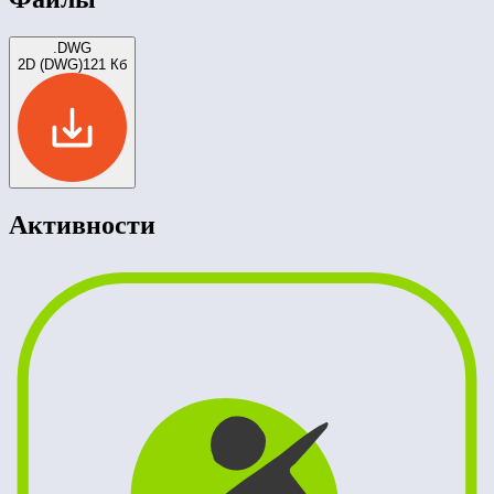
.DWG
2D (DWG)
121 Кб
Активности