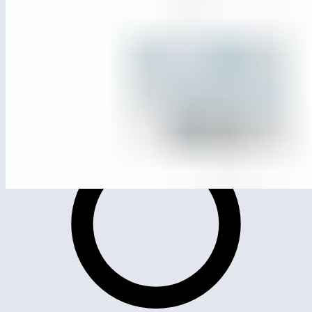
ЛГК-316
Карусель «Алабама»