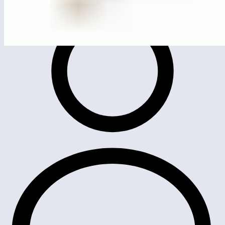
MG0002
Качели-балансир 4-х местный