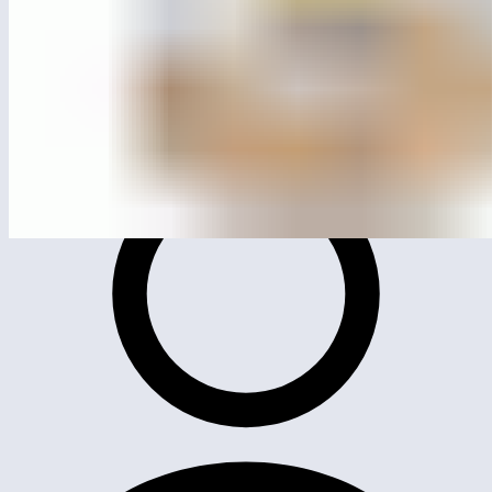
MG1005
Карусель