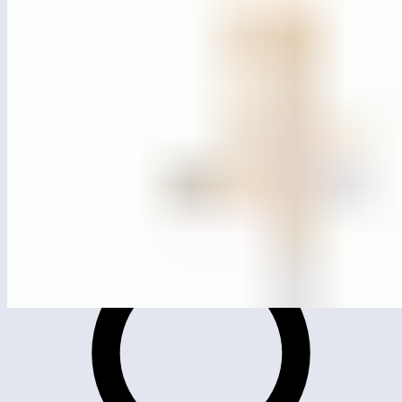
MG4208
Лазательный комплекс «Пирамида»