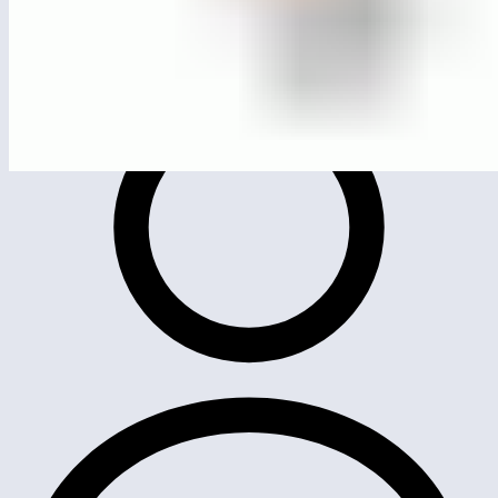
MG0223
Качалка на пружине «Машинка»