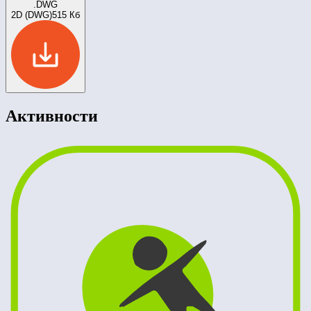
.DWG
2D (DWG)
515 Кб
Активности