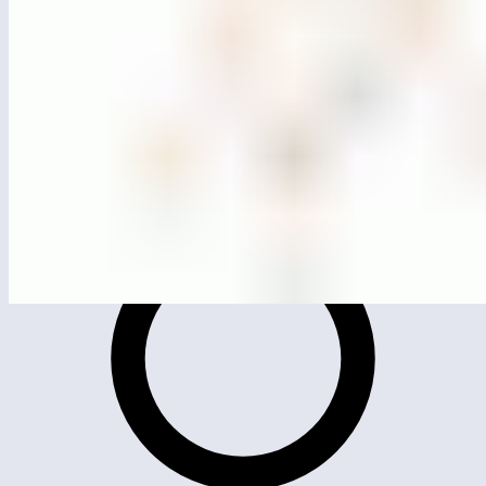
MG0503
Качели двойные