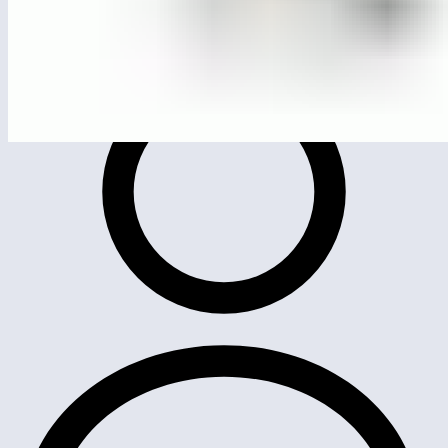
ЛГСК-11.63
Канатная пирамида «Шухов»