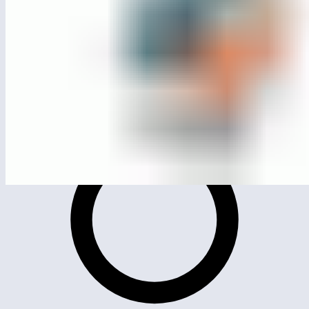
МСК-110.204
Качалка на пружине «Бронтозавр»