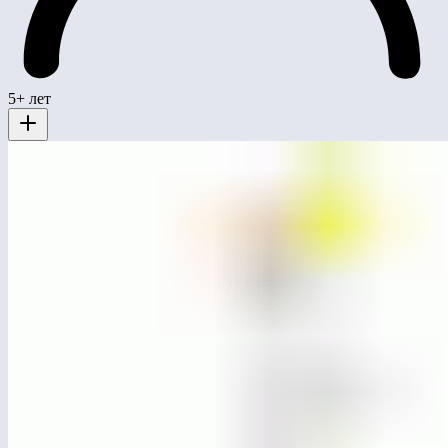
5+ лет
МСК-1604
Слушай город