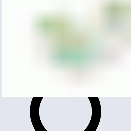
ЛГП-5.04С
Песочный дворик «Калифорния»