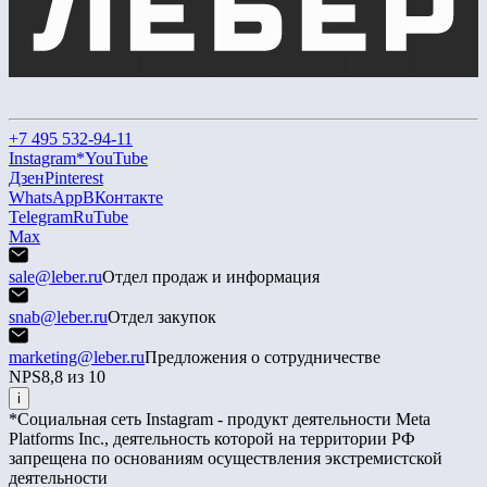
+7 495 532-94-11
Instagram*
YouTube
Дзен
Pinterest
WhatsApp
ВКонтакте
Telegram
RuTube
Max
sale@leber.ru
Отдел продаж и информация
snab@leber.ru
Отдел закупок
marketing@leber.ru
Предложения о сотрудничестве
NPS
8,8 из 10
i
*Социальная сеть Instagram - продукт деятельности Meta
Platforms Inc., деятельность которой на территории РФ
запрещена по основаниям осуществления экстремистской
деятельности