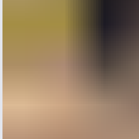
Ведущее деловое издание России выделило самых ярких уч
площадок в стране.
Медиа подчёркивает, что компания «Лебер» успешно развивает
в Саудовской Аравии. Кроме того, Лебер прошёл добровольну
Полный материал читайте в «Ведомостях».