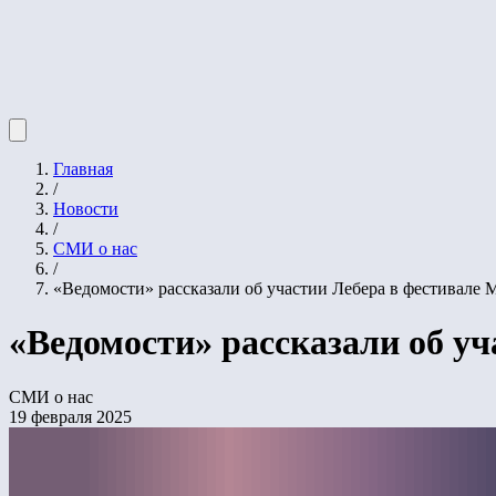
Главная
/
Новости
/
СМИ о нас
/
«Ведомости» рассказали об участии Лебера в фестивале M
«Ведомости» рассказали об уч
СМИ о нас
19 февраля 2025