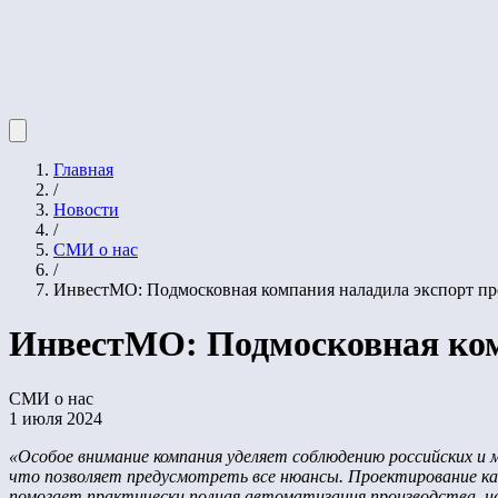
Главная
/
Новости
/
СМИ о нас
/
ИнвестМО: Подмосковная компания наладила экспорт п
ИнвестМО: Подмосковная ком
СМИ о нас
1 июля 2024
«Особое внимание компания уделяет соблюдению российских и
что позволяет предусмотреть все нюансы. Проектирование к
помогает практически полная автоматизация производства, и