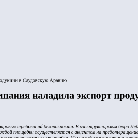
родукции в Саудовскую Аравию
пания наладила экспорт прод
 мировых требований безопасности. В конструкторском бюро Ле
аждой площадки осуществляется с акцентом на предотвращени
сключающая возможные ошибки. Мы находимся в плотном контак