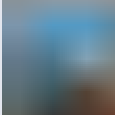
Компания «Лебер», занимающаяся производством
и установкой детских игровых и спортивных площадок,
при содействии Корпорации развития Московской области
расширит производство в Подмосковье. Об этом сообщили
в региональном Минивесте…
читать далее
+7 495 532-94-11
Instagram*
YouTube
Дзен
Pinterest
WhatsApp
ВКонтакте
Telegram
RuTube
Max