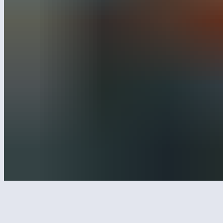
sale@leber.ru
Отдел продаж и информация
snab@leber.ru
Отдел закупок
marketing@leber.ru
Предложения о сотрудничестве
NPS
8,8 из 10
i
*Социальная сеть Instagram - продукт деятельности Meta
Platforms Inc., деятельность которой на территории РФ
запрещена по основаниям осуществления экстремистской
деятельности
Политика конфиденциальности
© ООО «Лебер» 2026, Все права защищены
ИНН: 9715311353, ОГРН: 1187746054946
Наверх