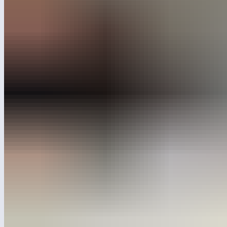
участников — компания «Лебер», чьи решения
в области автоматизации производства
представил генеральный директор
Инновационного центра Василий Глинский.
Форум проводится при поддержке Роскачества
и Организации Объединённых Наций и ежегодно объединяет
лидеров промышленности, экспертов в области цифровой
трансформации, представителей органов власти
и профессионального сообщества. Девиз этого года —
«Качество как норма жизни».
В рамках трека «Формула роста: как повысить
производительность и качество труда в новой реальности»
Василий Глинский рассказал об опыте Лебера в роботизации
производственных процессов. Компания уже 7 лет внедряет
решения, которые повышают эффективность и точность
операций, сохраняя при этом внимание к человеческому
фактору.