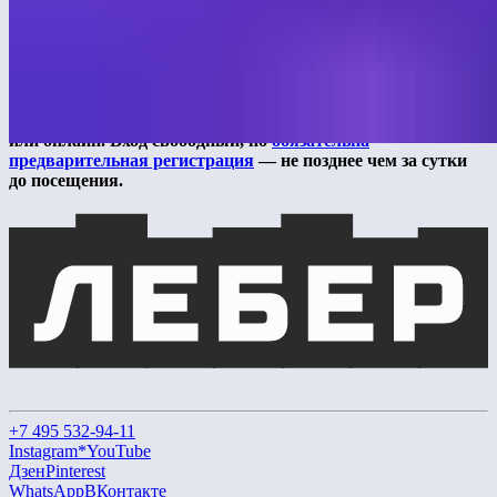
промышленность как драйвер развития суверенного
образования». На площадке форума пройдут десятки
экспертных дискуссий и презентаций, а также демонстрация
оборудования, которое формирует инфраструктуру школ,
детских садов и университетов нового поколения.
В деловой программе форума можно участвовать очно
или онлайн. Вход свободный, но
обязательна
предварительная регистрация
— не позднее чем за сутки
до посещения.
+7 495 532-94-11
Instagram*
YouTube
Дзен
Pinterest
WhatsApp
ВКонтакте