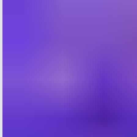
по 24 октября в Москве компания представит проект,
который, мы уверены, повлияет на игровую индустрию.
С 21 по 24 октября в Москве, в конгресс-центре «Технополис
Москва», пройдёт III Национальный съезд учебной
промышленности (УЧПРОМ-2025) — крупнейшее событие
в сфере образовательной инфраструктуры и производства
учебного оборудования.
УЧПРОМ ежегодно собирает производителей, интеграторов,
представителей власти, научно-экспертного сообщества
и педагогов, чтобы сформировать единую повестку развития
отечественной учебной промышленности. Итоговые решения
форума ложатся в основу предложений Правительству
РФ для реализации в национальных проектах 2025–2030
годов.
В этом году Лебер готовит для УЧПРОМа особое событие —
именно здесь компания объявит главную новость года.
Подробности пока не раскрываем, но речь пойдёт о проекте,
который, мы уверены, задаст новые ориентиры в развитии
детской игровой индустрии.
Тема УЧПРОМа-2025 — «Национальная учебная