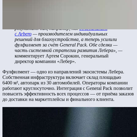
«Слияние — важный инструмент для быстрого
масштабирования. Вместо того чтобы
выстраивать инфраструктуру с нуля,
мы усиливаемся за счёт команд и бизнесов,
которые уже показывают устойчивый
результат. Так, например, мы
объединились
с Arbero
— производителем индивидуальных
решений для благоустройства, а теперь усилили
фулфилмент за счёт General Pack. Обе сделки —
часть системной стратегии развития Лебера», —
комментирует Артем Сорокин, генеральный
директор компании «Лебер».
Фулфилмент — одно из направлений экосистемы Лебера.
Собственная инфраструктура включает склад площадью
6400 м², автопарк из 30 автомобилей. Операторы компании
работают круглосуточно. Интеграция с General Pack позволит
повысить эффективность всех процессов — от приёма заказов
до доставки на маркетплейсы и финального клиента.