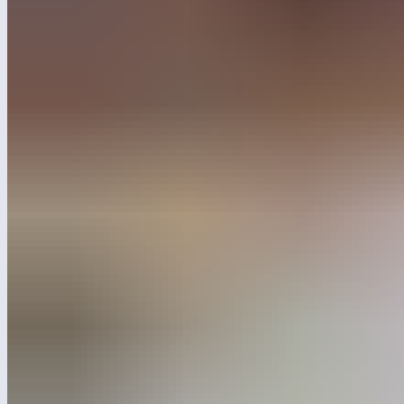
Теперь под брендом General Pack
by Leber будет работать логистический
хаб в Домодедове: 1500 м² складских
площадей, собственный автопарк
и полный цикл услуг
для маркетплейсов и e-commerce.
Слияние с General Pack — важный шаг в развитии
направления Лебер Фулфилмент. Мы интегрировали в свою
экосистему работающий хаб в Домодедове: склад площадью
1500 м² с собственным автопарком и полным циклом
фулфилмент-услуг. Новый актив позволит быстрее
обрабатывать заказы, сократить сроки доставки и обеспечить
стабильный сервис как для клиентов маркетплейсов, так
и для собственных B2B- и B2C-направлений.
Теперь компания будет работать под брендом General Pack
by Leber. Благодаря слиянию, она сможет не только
обслуживать внешние заказы, но и взять на себя логистику
собственных производственных направлений Лебера,
для которых стандартные решения уже не подходят.