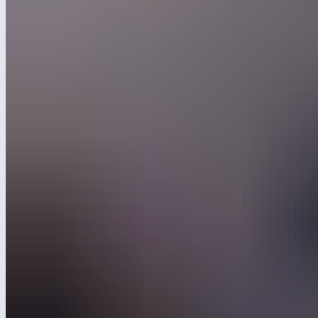
В Москве прошла IX международная конференция «Рынок
лесосырья и продукция деревообработки». Представителя
Лебера пригласили стать одним из экспертов. Директор
по маркетингу компании Игорь Шаповалов поделился
опытом экспорта в этой отрасли.
На конференции в столичном отеле Continental собрались
более 150 представителей сферы — руководители
крупнейших компаний, работающих с деревом.
Директор департамента маркетинга Лебера выступил в роли
эксперта на сессии, посвящённой экспортным направлениям
для поставок продукции из древесины и древесных
материалов. Так как Лебер — единственная компания
в России, которая экспортирует детские площадки в страны
Персидского залива, Игорь Шаповалов сделал акцент именно
на этой теме.
«Не все российские решения применимы в таких странах
как Объединённые Арабские Эмираты и Саудовская Аравия.