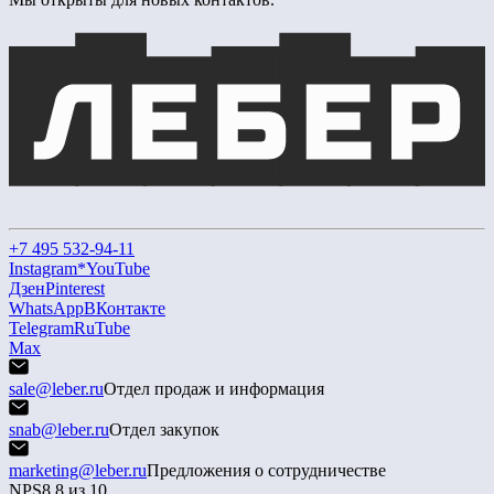
+7 495 532-94-11
Instagram*
YouTube
Дзен
Pinterest
WhatsApp
ВКонтакте
Telegram
RuTube
Max
sale@leber.ru
Отдел продаж и информация
snab@leber.ru
Отдел закупок
marketing@leber.ru
Предложения о сотрудничестве
NPS
8,8 из 10