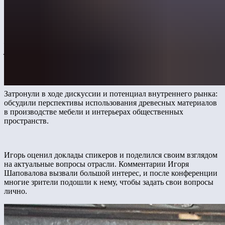
Поэтому мы переделываем наши игровые комплексы, принимая
во внимание климатические условия местности —
температуру, влажность и другие факторы. Мы используем
специальные покрытия и технологии, которые максимально
защищают от солёного морского воздуха и повышенного
ультрафиолетового излучения»,
— рассказал со сцены Игорь
Шаповалов.
Затронули в ходе дискуссии и потенциал внутреннего рынка:
обсудили перспективы использования древесных материалов
в производстве мебели и интерьерах общественных
пространств.
Игорь оценил доклады спикеров и поделился своим взглядом
на актуальные вопросы отрасли. Комментарии Игоря
Шаповалова вызвали большой интерес, и после конференции
многие зрители подошли к нему, чтобы задать свои вопросы
лично.