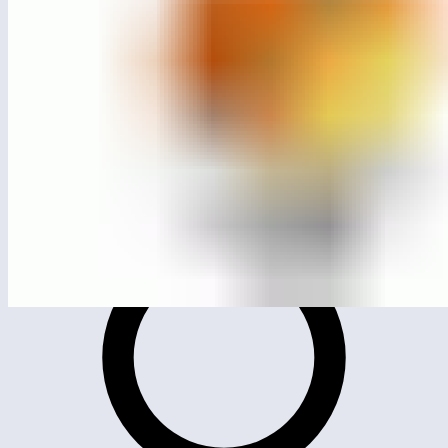
МСК-110.205
Качалка на пружине «Стегозавр»