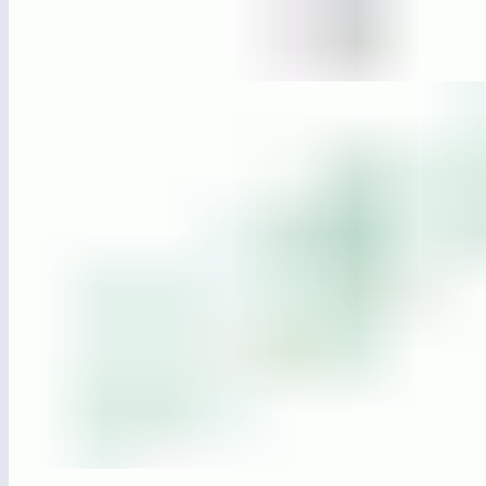
ЛГО-100.9
Столб для ограждения
ЛГО-22.2
Ограждение из сетки «Бастион» со столбом
и калиткой (h=2 м)