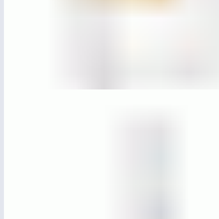
ЛГДП-06Н
Навес над диваном прямой