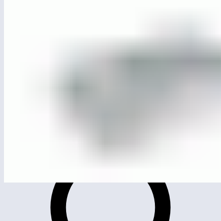
ЛГС-28П
Теннисный стол антивандальный (HPL)